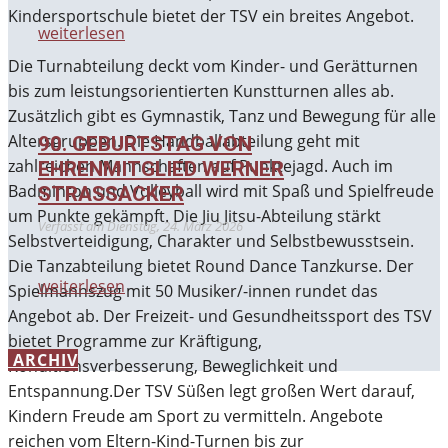
Kindersportschule bietet der TSV ein breites Angebot.
weiterlesen
Die Turnabteilung deckt vom Kinder- und Gerätturnen
bis zum leistungsorientierten Kunstturnen alles ab.
Zusätzlich gibt es Gymnastik, Tanz und Bewegung für alle
Altersgruppen. Die Handballabteilung geht mit
90. GEBURTSTAG VON
zahlreichen Mannschaften auf Punktejagd. Auch im
EHRENMITGLIED WERNER
Badminton und Volleyball wird mit Spaß und Spielfreude
STRASSACKER
um Punkte gekämpft. Die Jiu Jitsu-Abteilung stärkt
Verfasst am
Dienstag, 24. März 2026
Selbstverteidigung, Charakter und Selbstbewusstsein.
Die Tanzabteilung bietet Round Dance Tanzkurse. Der
weiterlesen
Spielmannszug mit 50 Musiker/-innen rundet das
Angebot ab. Der Freizeit- und Gesundheitssport des TSV
bietet Programme zur Kräftigung,
ARCHIV
Konditionsverbesserung, Beweglichkeit und
Entspannung.Der TSV Süßen legt großen Wert darauf,
Kindern Freude am Sport zu vermitteln. Angebote
reichen vom Eltern-Kind-Turnen bis zur