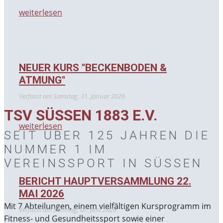
weiterlesen
NEUER KURS "BECKENBODEN &
ATMUNG"
Verfasst am
Samstag, 31. Januar 2026
TSV SÜSSEN 1883 E.V.
weiterlesen
SEIT ÜBER 125 JAHREN DIE
NUMMER 1 IM
VEREINSSPORT IN SÜSSEN
BERICHT HAUPTVERSAMMLUNG 22.
MAI 2026
Mit 7 Abteilungen, einem vielfältigen Kursprogramm im
Verfasst am
Sonntag, 07. Juni 2026
Fitness- und Gesundheitssport sowie einer